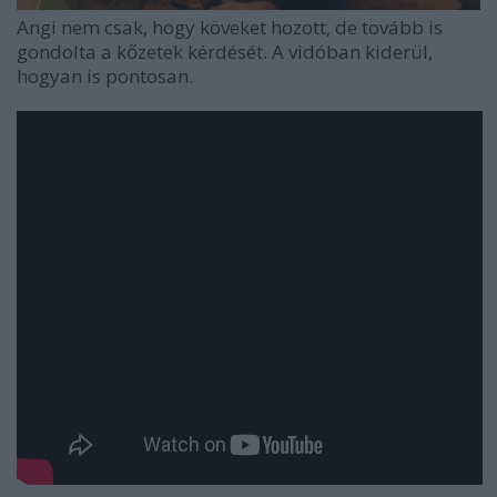
Angi nem csak, hogy köveket hozott, de tovább is
gondolta a kőzetek kérdését. A vidóban kiderül,
hogyan is pontosan.