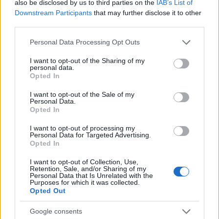
also be disclosed by us to third parties on the
IAB’s List of
Downstream Participants
that may further disclose it to other
A juniborászok idővel mind befutottak, a nyitónapon
third parties.
a közel harminc borász maroknyi csapata egy közös
Please note that this website/app uses one or more Google
képen.
Personal Data Processing Opt Outs
services and may gather and store information including but
not limited to your visit or usage behaviour. You may click to
I want to opt-out of the Sharing of my
personal data.
grant or deny consent to Google and its third-party tags to
Opted In
use your data for below specified purposes in below Google
consent section.
I want to opt-out of the Sale of my
Personal Data.
Opted In
I want to opt-out of processing my
Personal Data for Targeted Advertising.
Opted In
I want to opt-out of Collection, Use,
Retention, Sale, and/or Sharing of my
A háromnapos eseményen Borpecsét játék is zajlott,
Personal Data that Is Unrelated with the
ezt az útlevelet kellett megtölteni pecsétekkel. Volt,
Purposes for which it was collected.
Opted Out
akinek sikerült, ehhez azonban legalább 29 tételt
kellett kóstolni.
Google consents