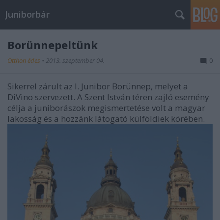
Juniborbár
Borünnepeltünk
Otthon édes
•
2013. szeptember 04.
0
Sikerrel zárult az I. Junibor Borünnep, melyet a
DiVino szervezett. A Szent István téren zajló esemény
célja a juniborászok megismertetése volt a magyar
lakosság és a hozzánk látogató külföldiek körében.