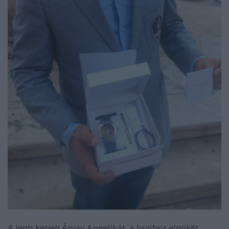
A lenti képen Árvay Angelikát, a Junibor elnökét,