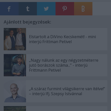
Ajánlott bejegyzések:
Elstartolt a DiVino Kecskemét! - mini
interjú Frittman Petivel
„Nagy nálunk az egy négyzetméterre
jutó borászok száma...” - interjú
Frittmann Petivel
„A száraz furmint világsikerre van ítélve!”
– interjú Ifj. Szepsy Istvánnal