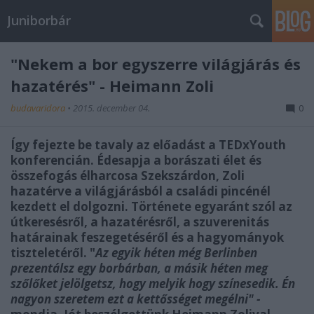
Juniborbár
"Nekem a bor egyszerre világjárás és
hazatérés" - Heimann Zoli
budavaridora
•
2015. december 04.
0
Így fejezte be tavaly az előadást a TEDxYouth
konferencián. Édesapja a borászati élet és
összefogás élharcosa Szekszárdon, Zoli
hazatérve a világjárásból a családi pincénél
kezdett el dolgozni. Története egyaránt szól az
útkeresésről, a hazatérésről, a szuverenitás
határainak feszegetéséről és a hagyományok
tiszteletéről. "
Az egyik héten még Berlinben
prezentálsz egy borbárban, a másik héten meg
szőlőket jelölgetsz, hogy melyik hogy színesedik. Én
nagyon szeretem ezt a kettősséget megélni" -