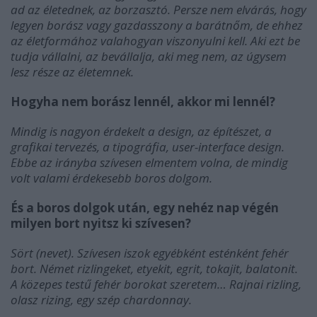
ad az életednek, az borzasztó. Persze nem elvárás, hogy
legyen borász vagy gazdasszony a barátnőm, de ehhez
az életformához valahogyan viszonyulni kell. Aki ezt be
tudja vállalni, az bevállalja, aki meg nem, az úgysem
lesz része az életemnek.
Hogyha nem borász lennél, akkor mi lennél?
Mindig is nagyon érdekelt a design, az építészet, a
grafikai tervezés, a tipográfia, user-interface design.
Ebbe az irányba szívesen elmentem volna, de mindig
volt valami érdekesebb boros dolgom.
És a boros dolgok után, egy nehéz nap végén
milyen bort nyitsz ki szívesen?
Sört (nevet). Szívesen iszok egyébként esténként fehér
bort. Német rizlingeket, etyekit, egrit, tokajit, balatonit.
A közepes testű fehér borokat szeretem… Rajnai rizling,
olasz rizing, egy szép chardonnay.