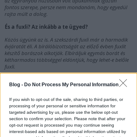
az egyirányba húzásban volt apukámnak igazán
fontos szerepe, persze nem mondanám, hogy egyedül
rajta múlt a dolog.
És a fuxli? Az inkább a te ügyed?
Közös ügyünk az is. A szekszárdi fuxli már a harmadik
évjáratát éli. A bírálóbizottságát az előző évben fuxlit
készítő borászok alkotják. Elbíráljuk egymás borát és
kétharmados többséggel eldöntjük, hogy lehet-e belőle
fuxli.
Blog -
Do Not Process My Personal Information
If you wish to opt-out of the sale, sharing to third parties, or
processing of your personal or sensitive information for
targeted advertising by us, please use the below opt-out
section to confirm your selection. Please note that after your
opt-out request is processed you may continue seeing
interest-based ads based on personal information utilized by