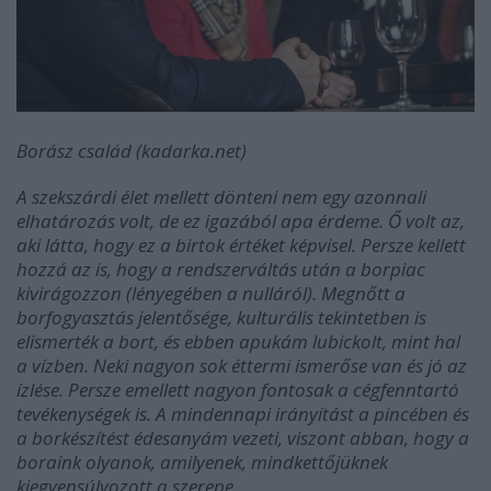
Borász család (kadarka.net)
A szekszárdi élet mellett dönteni nem egy azonnali
elhatározás volt, de ez igazából apa érdeme. Ő volt az,
aki látta, hogy ez a birtok értéket képvisel. Persze kellett
hozzá az is, hogy a rendszerváltás után a borpiac
kivirágozzon (lényegében a nulláról). Megnőtt a
borfogyasztás jelentősége, kulturális tekintetben is
elismerték a bort, és ebben apukám lubickolt, mint hal
a vízben. Neki nagyon sok éttermi ismerőse van és jó az
ízlése. Persze emellett nagyon fontosak a cégfenntartó
tevékenységek is. A mindennapi irányítást a pincében és
a borkészítést édesanyám vezeti, viszont abban, hogy a
boraink olyanok, amilyenek, mindkettőjüknek
kiegyensúlyozott a szerepe.