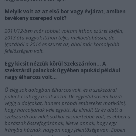
Melyik volt az az első bor vagy évjárat, amiben
tevékeny szereped volt?
2011/12-ben már többet voltam itthon szüret idején,
2013 óta vagyok itthon teljes mellbedobással, de
igazából a 2014-es szüret az, ahol már komolyabb
felelősségem volt.
Egy kicsit nézzük körül Szekszárdon… A
szekszárdi palackok ügyében apukád például
nagy élharcos volt…
Ő elég sok dologban élharcos volt, és a szekszárdi
palack csak egy a sok közül. De egyedül sosem küzdi
végig a dolgokat, hanem próbál embereket motiválni,
hogy harcoljanak vele együtt. Az elmúlt tíz év alatt a
szekszárdi borvidék sokkal elismertebbé vált, és ebben a
borászok összefogásának, illetve annak, hogy egy
irányba húznak, nagyon nagy jelentősége van. Ebben