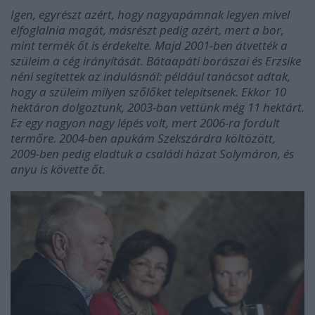
Igen, egyrészt azért, hogy nagyapámnak legyen mivel
elfoglalnia magát, másrészt pedig azért, mert a bor,
mint termék őt is érdekelte. Majd 2001-ben átvették a
szüleim a cég irányítását. Bátaapáti borászai és Erzsike
néni segítettek az indulásnál: például tanácsot adtak,
hogy a szüleim milyen szőlőket telepítsenek. Ekkor 10
hektáron dolgoztunk, 2003-ban vettünk még 11 hektárt.
Ez egy nagyon nagy lépés volt, mert 2006-ra fordult
termőre. 2004-ben apukám Szekszárdra költözött,
2009-ben pedig eladtuk a családi házat Solymáron, és
anyu is követte őt.