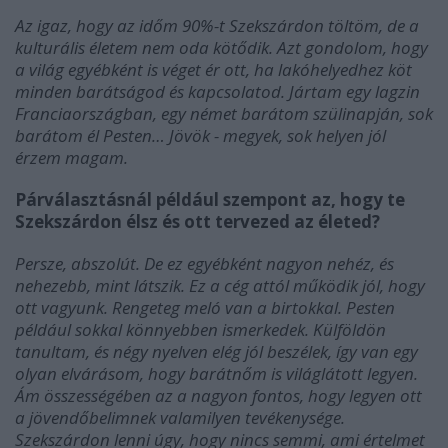
Az igaz, hogy az időm 90%-t Szekszárdon töltöm, de a
kulturális életem nem oda kötődik. Azt gondolom, hogy
a világ egyébként is véget ér ott, ha lakóhelyedhez köt
minden barátságod és kapcsolatod. Jártam egy lagzin
Franciaországban, egy német barátom szülinapján, sok
barátom él Pesten… Jövök - megyek, sok helyen jól
érzem magam.
Párválasztásnál például szempont az, hogy te
Szekszárdon élsz és ott tervezed az életed?
Persze, abszolút. De ez egyébként nagyon nehéz, és
nehezebb, mint látszik. Ez a cég attól működik jól, hogy
ott vagyunk. Rengeteg meló van a birtokkal. Pesten
például sokkal könnyebben ismerkedek. Külföldön
tanultam, és négy nyelven elég jól beszélek, így van egy
olyan elvárásom, hogy barátnőm is világlátott legyen.
Ám összességében az a nagyon fontos, hogy legyen ott
a jövendőbelimnek valamilyen tevékenysége.
Szekszárdon lenni úgy, hogy nincs semmi, ami értelmet