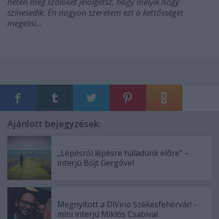
héten meg szőlőket jelölgetsz, hogy melyik hogy
színesedik. Én nagyon szeretem ezt a kettősséget
megélni…
Ajánlott bejegyzések:
„Lépésről lépésre haladunk előre” –
interjú Böjt Gergővel
Megnyitott a DiVino Székesfehérvár! -
mini interjú Miklós Csabival