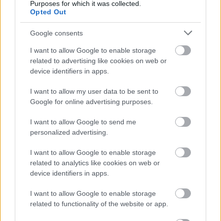
miatt nálunk járt egy stáb és édesanyám lecsót csinált.
Purposes for which it was collected.
Ebédszünetben megkérdeztem a lányt, hogy csinálna-e
Opted Out
rólam egy facebook profilképet. Munkás ruhában, nem
volt se smink, se semmi, teljesen lazán csinált rólam egy
Google consents
nagyon jó képet. Ami úgy látszik, nagy karriert futott be!
I want to allow Google to enable storage
related to advertising like cookies on web or
device identifiers in apps.
I want to allow my user data to be sent to
Google for online advertising purposes.
I want to allow Google to send me
personalized advertising.
I want to allow Google to enable storage
related to analytics like cookies on web or
device identifiers in apps.
I want to allow Google to enable storage
related to functionality of the website or app.