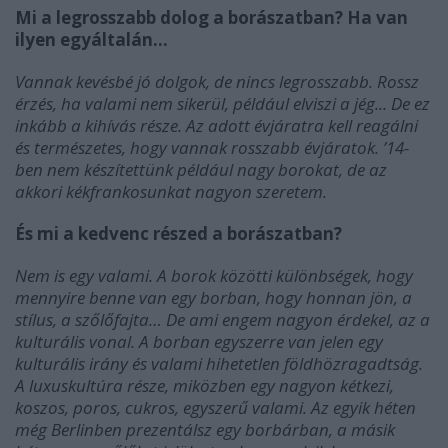
Mi a legrosszabb dolog a borászatban? Ha van
ilyen egyáltalán…
Vannak kevésbé jó dolgok, de nincs legrosszabb. Rossz
érzés, ha valami nem sikerül, például elviszi a jég... De ez
inkább a kihívás része. Az adott évjáratra kell reagálni
és természetes, hogy vannak rosszabb évjáratok. ’14-
ben nem készítettünk például nagy borokat, de az
akkori kékfrankosunkat nagyon szeretem.
És mi a kedvenc részed a borászatban?
Nem is egy valami. A borok közötti különbségek, hogy
mennyire benne van egy borban, hogy honnan jön, a
stílus, a szőlőfajta… De ami engem nagyon érdekel, az a
kulturális vonal. A borban egyszerre van jelen egy
kulturális irány és valami hihetetlen földhözragadtság.
A luxuskultúra része, miközben egy nagyon kétkezi,
koszos, poros, cukros, egyszerű valami. Az egyik héten
még Berlinben prezentálsz egy borbárban, a másik