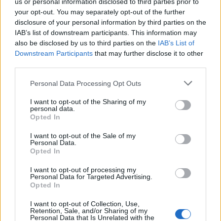
us or personal information disclosed to third parties prior to
your opt-out. You may separately opt-out of the further
disclosure of your personal information by third parties on the
IAB’s list of downstream participants. This information may
Heimann Fuxli (Borravaló)
also be disclosed by us to third parties on the
IAB’s List of
Downstream Participants
that may further disclose it to other
A róka kinek az ötlete volt?
third parties.
Please note that this website/app uses one or more Google
A róka adta magát a névből, de azért van egy kis
Personal Data Processing Opt Outs
services and may gather and store information including but
személyes büszkeségem, mert a fuxlik címkéjén
not limited to your visit or usage behaviour. You may click to
I want to opt-out of the Sharing of my
található rókák nagy részét az egyik volt barátnőm
personal data.
grant or deny consent to Google and its third-party tags to
tervezte. (Várhegyi Flóra – szerk.)
Opted In
use your data for below specified purposes in below Google
consent section.
És ha már a lányoknál tartunk… Volt egy díj,
I want to opt-out of the Sale of my
Personal Data.
amit kaptál…
Opted In
A Borászportál szerint én lettem a „legjobbképű
I want to opt-out of processing my
Personal Data for Targeted Advertising.
magyar borász”. Húúú, nagyon nagy megtiszteltetésnek
Opted In
éreztem, hogy ezt az óriási díjat megkaptam (nevet). A
szavazás egy kép alapján történt, aminek külön sztorija
I want to opt-out of Collection, Use,
van. A Fakanállal a szekszárdi borvidéken című könyv
Retention, Sale, and/or Sharing of my
Personal Data that Is Unrelated with the