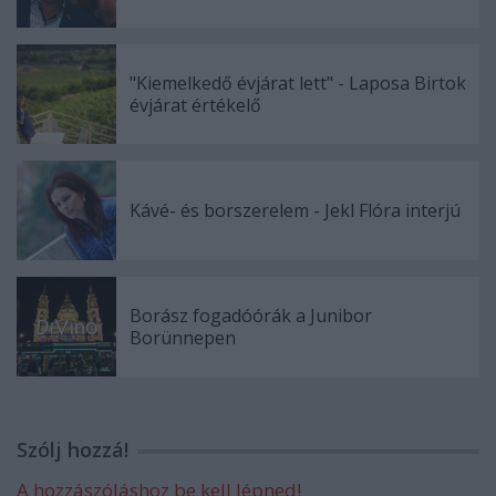
"Kiemelkedő évjárat lett" - Laposa Birtok
évjárat értékelő
Kávé- és borszerelem - Jekl Flóra interjú
Borász fogadóórák a Junibor
Borünnepen
Szólj hozzá!
A hozzászóláshoz be kell lépned!