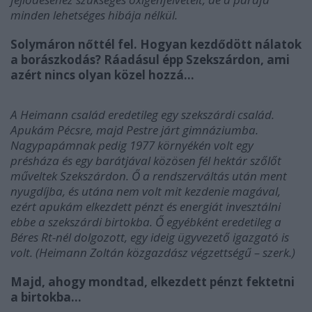
minden lehetséges hibája nélkül.
Solymáron nőttél fel. Hogyan kezdődött nálatok
a borászkodás? Ráadásul épp Szekszárdon, ami
azért nincs olyan közel hozzá…
A Heimann család eredetileg egy szekszárdi család.
Apukám Pécsre, majd Pestre járt gimnáziumba.
Nagypapámnak pedig 1977 környékén volt egy
présháza és egy barátjával közösen fél hektár szőlőt
műveltek Szekszárdon. Ő a rendszerváltás után ment
nyugdíjba, és utána nem volt mit kezdenie magával,
ezért apukám elkezdett pénzt és energiát invesztálni
ebbe a szekszárdi birtokba. Ő egyébként eredetileg a
Béres Rt-nél dolgozott, egy ideig ügyvezető igazgató is
volt. (Heimann Zoltán közgazdász végzettségű – szerk.)
Majd, ahogy mondtad, elkezdett pénzt fektetni
a birtokba…