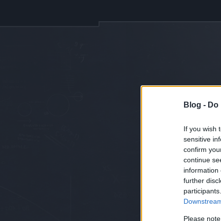
Címkék
»
jandl
Blog -
Do 
"Az ereinkben
If you wish 
Arnold interj
sensitive in
confirm you
2016.01.25. 14:50
continue se
information 
further disc
participants
Downstream 
Please note