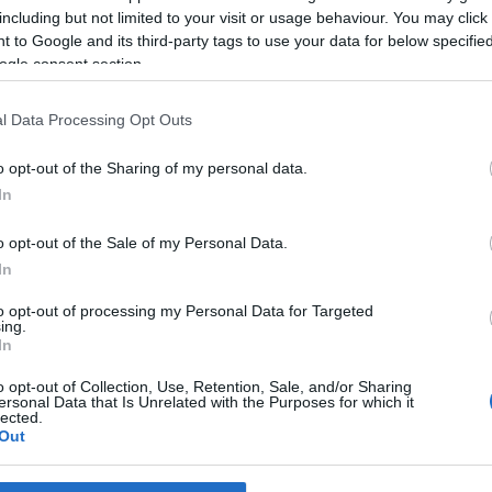
is vettek, sokat 
18:00
)
Tör fel a 
including but not limited to your visit or usage behaviour. You may click 
tovább »
András István R
jelzem, hogy a Pé
 to Google and its third-party tags to use your data for below specifi
formálódó többsé
Tetszik
0
ogle consent section.
Borászokb...
(
20
László lett az új 
a Juniborban
roni83:
Sorry, ak
 hozzá!
Megtévesztett az 
l Data Processing Opt Outs
is, ahol ezek szeri
15:07
)
Pálinkafes
ron
jandl
divino
junibor
ocina:
@nanomuppe
(
2012.10.04. 17:32
)
o opt-out of the Sharing of my personal data.
menni V.
Otthon édes:
@Fe
In
déltől. A fesztivá
sátor, a jegyed ot
08:20
)
Páleszfesz
o opt-out of the Sale of my Personal Data.
In
Archívum
to opt-out of processing my Personal Data for Targeted
2018 április
(
2
)
ing.
2018 március
(
1
)
In
2018 február
(
1
)
2017 december
(
2017 november
(
2017 október
(
1
)
o opt-out of Collection, Use, Retention, Sale, and/or Sharing
2017 május
(
1
)
ersonal Data that Is Unrelated with the Purposes for which it
2017 április
(
1
)
lected.
2017 február
(
2
)
2017 január
(
2
)
Out
2016 december
(
2016 október
(
1
)
Tovább
...