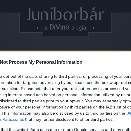
Not Process My Personal Information
 is vörösbor folyik" - Jandl
Keresés
to opt-out of the sale, sharing to third parties, or processing of your per
ú
formation for targeted advertising by us, please use the below opt-out s
r selection. Please note that after your opt-out request is processed y
eing interest-based ads based on personal information utilized by us or
Képzelj el egy fiatal szörfoktatót a Fertő-tavon...
disclosed to third parties prior to your opt-out. You may separately opt-
Ne sokáig, mert Jandl Arnoldot már gyermekként
losure of your personal information by third parties on the IAB’s list of
annyira elvarázsolta a szőlőmunka és a borászat,
. This information may also be disclosed by us to third parties on the
IA
hogy nem volt kérdés, a szörfözés helyett a borok
Friss topikok
Participants
that may further disclose it to other third parties.
felé terelik a hullámok. Mi ennek csak örülünk! A
gyökereire büszke fiatal borász valamennyi…
ebella:
Ahhoz nem
bort előállítani.
 that this website/app uses one or more Google services and may gath